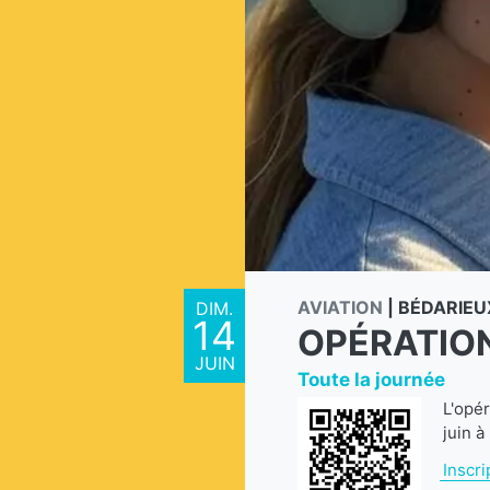
AVIATION
|
BÉDARIEU
DIM.
14
OPÉRATION
JUIN
Toute la journée
L'opé
juin 
Inscri