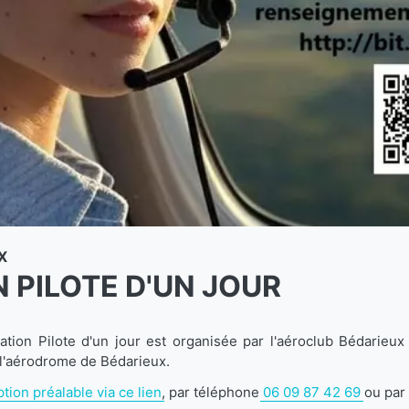
X
 PILOTE D'UN JOUR
ration Pilote d'un jour est organisée par l'aéroclub Bédarie
à l'aérodrome de Bédarieux.
ption préalable via ce lien
, par téléphone
06 09 87 42 69
ou par 