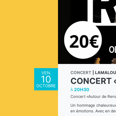
CONCERT
|
LAMALOU-
VEN.
10
CONCERT 
OCTOBRE
20H30
À
Concert «Autour de Ren
Un hommage chaleureux à
en émotions. Avec en deu