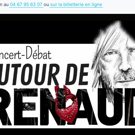
on au
04 67 95 63 07
ou
sur la billetterie en ligne