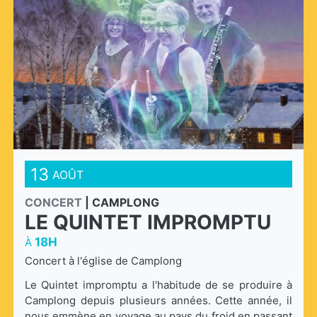
13
AOÛT
CONCERT
|
CAMPLONG
LE QUINTET IMPROMPTU
18H
À
Concert à l'église de Camplong
Le Quintet impromptu a l'habitude de se produire à
Camplong depuis plusieurs années. Cette année, il
nous emmène en voyage au pays du froid en passant