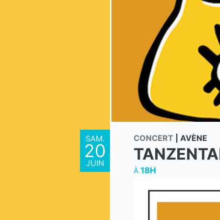
CONCERT
|
AVÈNE
SAM.
20
TANZENTA
JUIN
18H
À