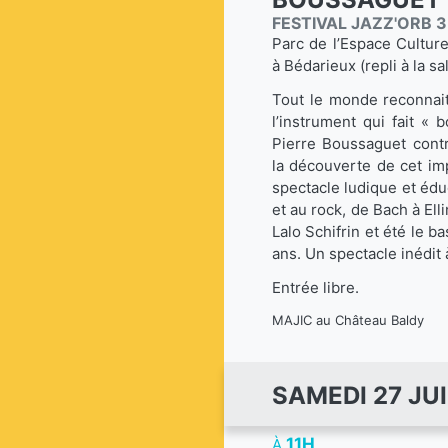
FESTIVAL JAZZ'ORB 3
Parc de l’Espace Cultur
à Bédarieux (repli à la s
Tout le monde reconnait
l’instrument qui fait 
Pierre Boussaguet cont
la découverte de cet im
spectacle ludique et édu
et au rock, de Bach à Ell
Lalo Schifrin et été le 
ans. Un spectacle inédit
Entrée libre.
MAJIC au Château Baldy
SAMEDI 27 JU
11H
À