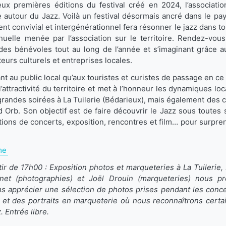
x premières éditions du festival créé en 2024, l’associati
e autour du Jazz. Voilà un festival désormais ancré dans le pay
nt convivial et intergénérationnel fera résonner le jazz dans t
nuelle menée par l’association sur le territoire. Rendez-vous 
é des bénévoles tout au long de l’année et s’imaginant grâce a
teurs culturels et entreprises locales.
ant au public local qu’aux touristes et curistes de passage en ce
’attractivité du territoire et met à l’honneur les dynamiques loca
 grandes soirées à La Tuilerie (Bédarieux), mais également des 
d Orb. Son objectif est de faire découvrir le Jazz sous toutes 
tions de concerts, exposition, rencontres et film… pour surprend
me
artir de 17h00 : Exposition photos et marqueteries à La Tuilerie
inet (photographies) et Joël Drouin (marqueteries) nous p
 apprécier une sélection de photos prises pendant les conc
et des portraits en marqueterie où nous reconnaîtrons certain
z. Entrée libre.