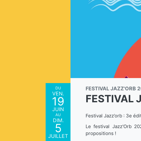
FESTIVAL JAZZ'ORB 
DU
VEN.
FESTIVAL 
19
JUIN
AU
Festival Jazz’orb : 3e édit
DIM.
5
Le festival Jazz'Orb 2
propositions !
JUILLET