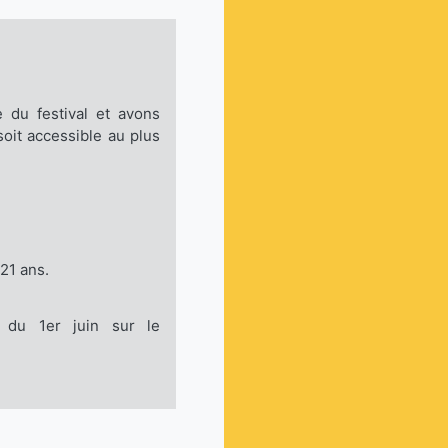
e du festival et avons
oit accessible au plus
 21 ans.
r du 1er juin sur le
e