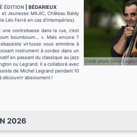
È ÉDITION
|
BÉDARIEUX
e et Jeunesse MAJIC, Château Baldy
alle Léo Ferré en cas d’intempéries).
 une contrebasse dans la rue, c’est
« boum boumboum… ». Mais encore ?
rebassiste virtuose vous emmène à
posant instrument à cordes dans un
catif en passant du classique au jazz
Crédit photo Silver Lagarr
ington ou Legrand. Il a collaboré avec
bassiste de Michel Legrand pendant 10
 à découvrir absolument !
IN 2026