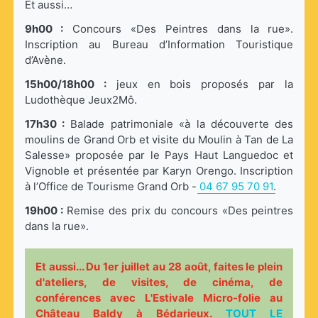
Et aussi…
9h00 :
Concours «Des Peintres dans la rue».
Inscription au Bureau d’Information Touristique
d’Avène.
15h00/18h00 :
jeux en bois proposés par la
Ludothèque Jeux2Mô.
17h30 :
Balade patrimoniale «à la découverte des
moulins de Grand Orb et visite du Moulin à Tan de La
Salesse» proposée par le Pays Haut Languedoc et
Vignoble et présentée par Karyn Orengo. Inscription
à l’Office de Tourisme Grand Orb -
04 67 95 70 91
.
19h00 :
Remise des prix du concours «Des peintres
dans la rue».
Et aussi... Du 1er juillet au 28 août, faites le plein
d'ateliers, de visites, de cinéma, de
conférences avec L'Estivale Micro-folie au
Château Baldy à Bédarieux.
TOUT LE