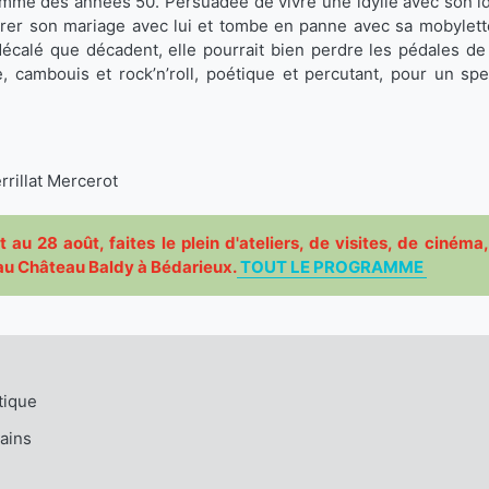
emme des années 50. Persuadée de vivre une idylle avec son ido
rer son mariage avec lui et tombe en panne avec sa mobylette
décalé que décadent, elle pourrait bien perdre les pédales de 
 cambouis et rock’n’roll, poétique et percutant, pour un spe
rrillat Mercerot
llet au 28 août, faites le plein d'ateliers, de visites, de ciné
e au Château Baldy à Bédarieux.
TOUT LE PROGRAMME
tique
ains