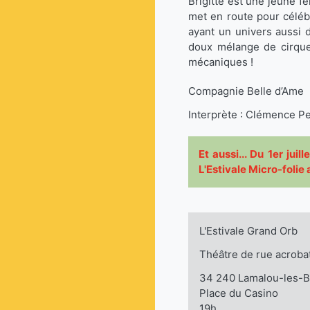
Brigitte est une jeune f
met en route pour céléb
ayant un univers aussi 
doux mélange de cirque,
mécaniques !
Compagnie Belle d’Ame
Interprète : Clémence Pe
Et aussi... Du 1er jui
L'Estivale Micro-foli
L'Estivale Grand Orb
Théâtre de rue acroba
34 240 Lamalou-les-B
Place du Casino
19h