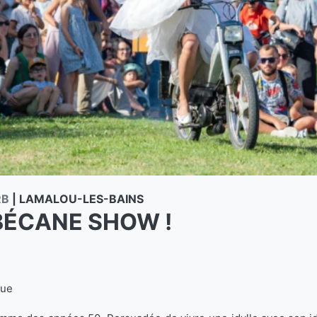
RB
|
LAMALOU-LES-BAINS
BÉCANE SHOW !
que