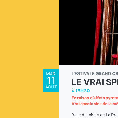
L'ESTIVALE GRAND O
MAR.
11
LE VRAI S
AOÛT
18H30
À
En raison d’effets pyro
Vrai spectacle» de la 
Base de loisirs de La Pr