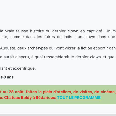
t la vraie fausse histoire du dernier clown en captivité. Un 
'insolite, comme dans les foires de jadis : un clown dans u
uguste, deux archétypes qui vont vibrer la fiction et sortir dans
e aurait disparu, à quoi ressemblerait le dernier clown et qu
hant et excentrique.
ès 8 ans
llet au 28 août, faites le plein d'ateliers, de visites, de ciné
e au Château Baldy à Bédarieux.
TOUT LE PROGRAMME