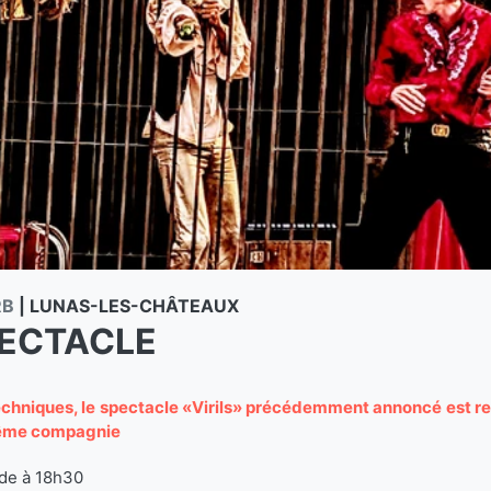
RB
|
LUNAS-LES-CHÂTEAUX
PECTACLE
techniques, le spectacle «Virils» précédemment annoncé est r
même compagnie
ade à 18h30