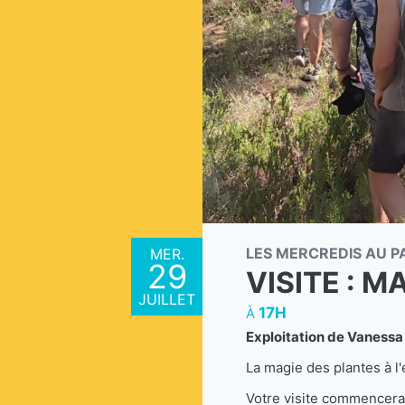
LES MERCREDIS AU P
MER.
29
VISITE : M
JUILLET
17H
À
Exploitation de Vaness
La magie des plantes à l'é
Votre visite commencera