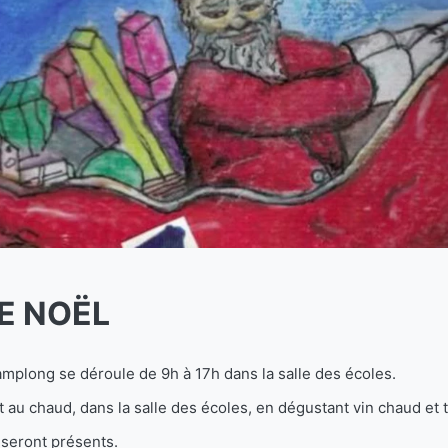
E NOËL
plong se déroule de 9h à 17h dans la salle des écoles.
u chaud, dans la salle des écoles, en dégustant vin chaud et ta
seront présents.