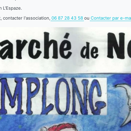
n L'Espaze.
 contacter l'association,
06 87 28 43 58
ou
Contacter par e-ma