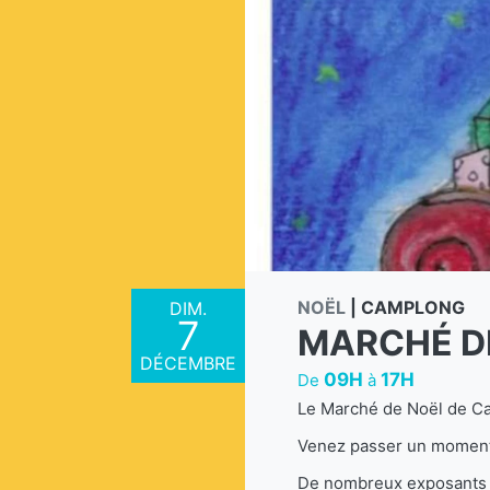
NOËL
|
CAMPLONG
DIM.
7
MARCHÉ D
DÉCEMBRE
09H
17H
De
à
Le Marché de Noël de Cam
Venez passer un moment a
De nombreux exposants 