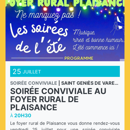
25
JUILLET
SOIRÉE CONVIVIALE
|
SAINT GENIÈS DE VARENSAL - PLAISANCE
SOIRÉE CONVIVIALE AU
FOYER RURAL DE
PLAISANCE
20H30
À
Le foyer rural de Plaisance vous donne rendez-vous
vendredi 25 juillet pour une soirée conviviale