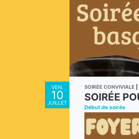
SOIRÉE CONVIVIALE
|
VEN.
10
SOIRÉE PO
JUILLET
Début de soirée