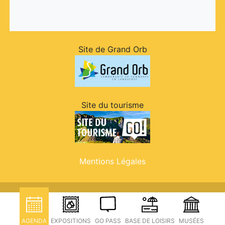
Site de Grand Orb
Site du tourisme
Mentions Légales
AGENDA
EXPOSITIONS
GO PASS
BASE DE LOISIRS
MUSÉES