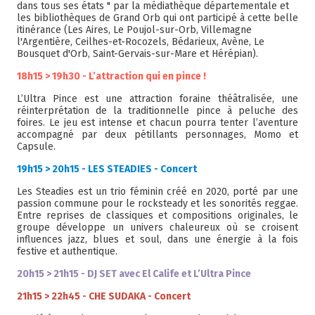
dans tous ses états " par la médiathèque départementale et
les bibliothèques de Grand Orb qui ont participé à cette belle
itinérance (Les Aires, Le Poujol-sur-Orb, Villemagne
l'Argentière, Ceilhes-et-Rocozels, Bédarieux, Avène, Le
Bousquet d'Orb, Saint-Gervais-sur-Mare et Hérépian).
18h15 > 19h30 - L’attraction qui en pince !
L’Ultra Pince est une attraction foraine théâtralisée, une
réinterprétation de la traditionnelle pince à peluche des
foires. Le jeu est intense et chacun pourra tenter l’aventure
accompagné par deux pétillants personnages, Momo et
Capsule.
19h15 > 20h15 - LES STEADIES - Concert
Les Steadies est un trio féminin créé en 2020, porté par une
passion commune pour le rocksteady et les sonorités reggae.
Entre reprises de classiques et compositions originales, le
groupe développe un univers chaleureux où se croisent
influences jazz, blues et soul, dans une énergie à la fois
festive et authentique.
20h15 > 21h15 - DJ SET avec El Calife et L’Ultra Pince
21h15 > 22h45 - CHE SUDAKA - Concert