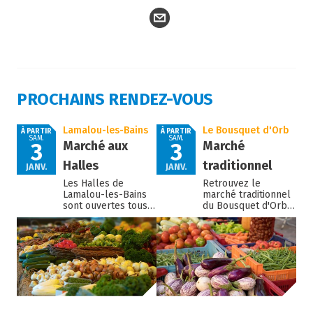
PROCHAINS RENDEZ-VOUS
Lamalou-les-Bains
Le Bousquet d'Orb
À PARTIR
À PARTIR
SAM.
SAM.
Marché aux
Marché
3
3
Halles
traditionnel
JANV.
JANV.
Les Halles de
Retrouvez le
Lamalou-les-Bains
marché traditionnel
sont ouvertes tous
du Bousquet d'Orb
les samedis matin
tous les samedis
pour un marché
matin.
produits de terroir.