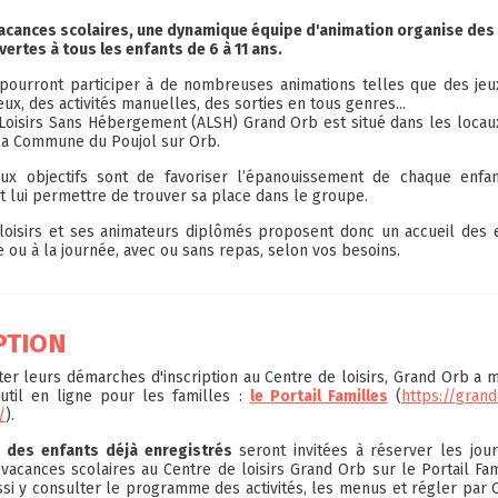
vacances scolaires, une dynamique équipe d'animation organise de
ertes à tous les enfants de 6 à 11 ans.
pourront participer à de nombreuses animations telles que des jeux 
ux, des activités manuelles, des sorties en tous genres...
 Loisirs Sans Hébergement (ALSH) Grand Orb est situé dans les locau
la Commune du Poujol sur Orb.
aux objectifs sont de favoriser l’épanouissement de chaque enfan
 et lui permettre de trouver sa place dans le groupe.
 loisirs et ses animateurs diplômés proposent donc un accueil des e
 ou à la journée, avec ou sans repas, selon vos besoins.
PTION
liter leurs démarches d'inscription au Centre de loisirs, Grand Orb a 
util en ligne pour les familles :
le Portail Familles
(
https://grand
/
).
s des enfants déjà enregistrés
seront invitées à réserver les jou
vacances scolaires au Centre de loisirs Grand Orb sur le Portail Fam
si y consulter le programme des activités, les menus et régler par 