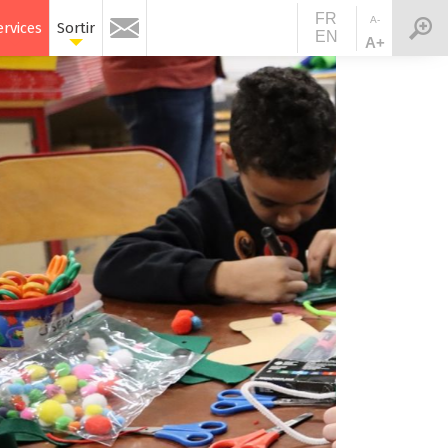
FR
A-
ervices
Sortir
EN
A+