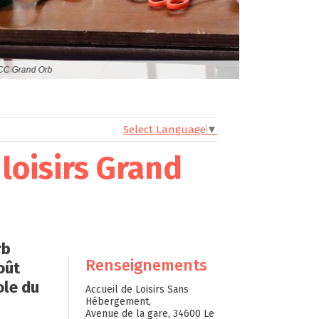
- © CC Grand Orb
Select Language
▼
loisirs Grand
rb
Renseignements
oût
ole du
Accueil de Loisirs Sans
Hébergement,
Avenue de la gare, 34600 Le