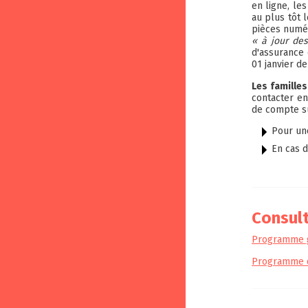
en ligne, le
au plus tôt 
pièces numér
« à jour des
d'assurance 
01 janvier de
Les familles
contacter en
de compte su
Pour un
En cas d
Consul
Programme 
Programme dé