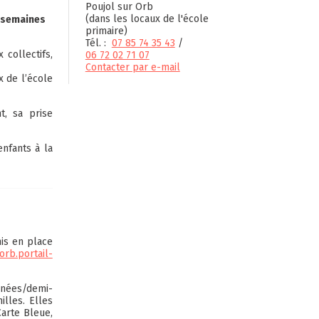
Poujol sur Orb
(dans les locaux de l'école
s semaines
primaire)
Tél. :
07 85 74 35 43
/
collectifs,
06 72 02 71 07
Contacter par e-mail
x de l’école
t, sa prise
nfants à la
mis en place
orb.portail-
rnées/demi-
illes. Elles
Carte Bleue,