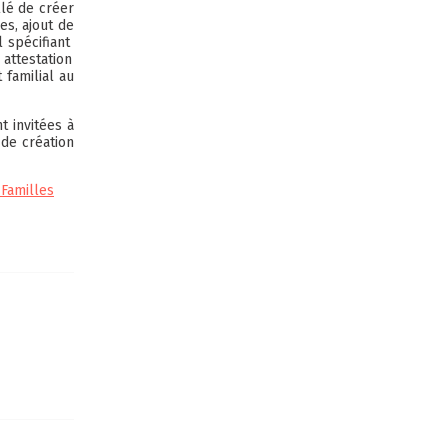
llé de créer
es, ajout de
l spécifiant
 attestation
 familial au
t invitées à
 de création
 Familles