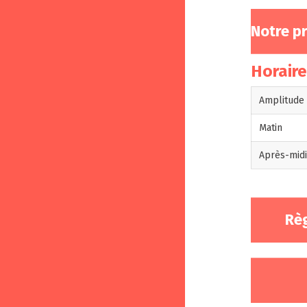
Notre p
Horair
Amplitude 
Matin
Après-mid
Règ