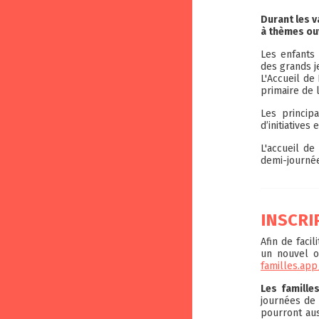
Durant les 
à thèmes ouv
Les enfants 
des grands je
L'Accueil de
primaire de 
Les princip
d’initiatives
L'accueil de
demi-journée
INSCRI
Afin de faci
un nouvel o
familles.app
Les famille
journées de 
pourront aus