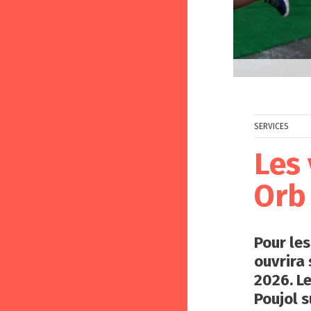
- © CC Grand Orb
SERVICES
Les 
Orb
Pour les
ouvrira 
2026. Le
Poujol s