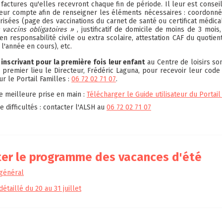
s factures qu'elles recevront chaque fin de période. Il leur est consei
leur compte afin de renseigner les éléments nécessaires : coordonné
isées (page des vaccinations du carnet de santé ou certificat médica
 vaccins obligatoires »
, justificatif de domicile de moins de 3 mois,
en responsabilité civile ou extra scolaire, attestation CAF du quotient
 l'année en cours), etc.
 inscrivant pour la première fois leur enfant
au Centre de loisirs son
 premier lieu le Directeur, Frédéric Laguna, pour recevoir leur code
r le Portail Familles :
06 72 02 71 07
.
e meilleure prise en main :
Télécharger le Guide utilisateur du Portail
e difficultés : contacter l'ALSH au
06 72 02 71 07
ter le programme des vacances d'été
général
taillé du 20 au 31 juillet