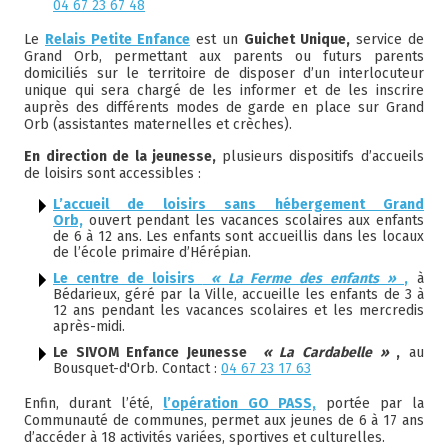
04 67 23 67 48
Le
Relais Petite Enfance
est un
Guichet Unique,
service de
Grand Orb, permettant aux parents ou futurs parents
domiciliés sur le territoire de disposer d’un interlocuteur
unique qui sera chargé de les informer et de les inscrire
auprès des différents modes de garde en place sur Grand
Orb (assistantes maternelles et crèches).
En direction de la jeunesse,
plusieurs dispositifs d’accueils
de loisirs sont accessibles :
L’accueil de loisirs sans hébergement Grand
Orb,
ouvert pendant les vacances scolaires aux enfants
de 6 à 12 ans. Les enfants sont accueillis dans les locaux
de l’école primaire d’Hérépian.
Le centre de loisirs
« La Ferme des enfants »
,
à
Bédarieux, géré par la Ville, accueille les enfants de 3 à
12 ans pendant les vacances scolaires et les mercredis
après-midi.
Le SIVOM Enfance Jeunesse
« La Cardabelle »
,
au
Bousquet-d'Orb. Contact :
04 67 23 17 63
Enfin, durant l’été,
l’opération GO PASS,
portée par la
Communauté de communes, permet aux jeunes de 6 à 17 ans
d’accéder à 18 activités variées, sportives et culturelles.