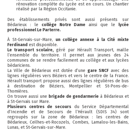
rénovation complète du Lycée est en cours. Un chantier
réalisé par la Région Occitanie.
Des établissements privés sont aussi présents sur
Bédarieux : le
collège Notre Dame
ainsi que le
lycée
professionnel Le Parterre.
À St-Gervais-sur-Mare,
un collège annexe à la Cité mixte
Ferdinand
est disponible.
Le transport scolaire,
géré par Hérault Transport, maille
l’ensemble du territoire. Il permet aux jeunes des 24
communes de se rendre facilement au collège et aux lycées
bédariciens.
La Ville de Bédarieux est dotée d’une
gare SNCF
avec des
lignes régulières vers Béziers et vers le centre de la France.
Hérault transport propose aussi des lignes régulières de bus
à destination de Béziers, Montpellier et St-Pons-de-
Thomières.
On trouve aussi une
brigade de gendarmerie
à Bédarieux et
à St-Gervais sur Mare.
Plusieurs centres de secours
du Service Départemental
d’Incendie et de Secours de l’Hérault (SDIS 34) sont
regroupés sur la zone de Bédarieux : les centres de
Bédarieux, Ceilhes-et-Rocozels, Combes, Lamalou-les-Bains,
Lunas, et St-Gervais-sur-Mare.