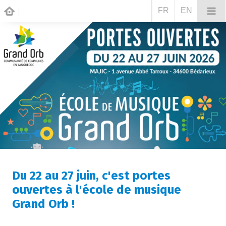
FR
EN
Du 22 au 27 juin, c'est portes
ouvertes à l'école de musique
Grand Orb !