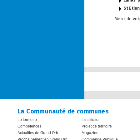
Lunas-l
St Etie
Merci de vo
La Communauté de communes
Le territoire
L’institution
Compétences
Projet de territoire
Actualités de Grand Orb
Magazine
Prochainement en Grand Orb…
Commande Publique