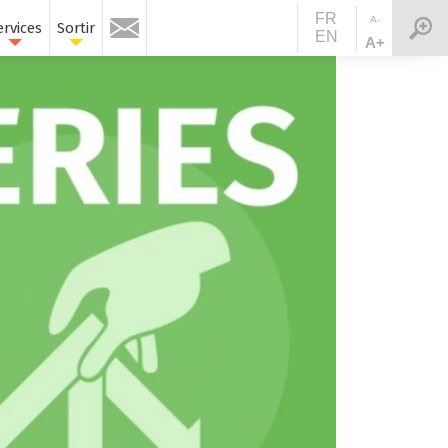
FR
A-
ervices
Sortir
EN
A+