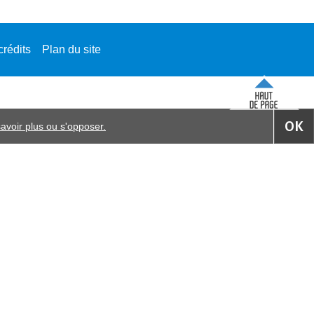
crédits
Plan du site
OK
avoir plus ou s'opposer.