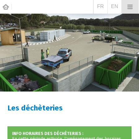
FR
EN
Les déchèteries
INFO HORAIRES DES
DÉCHÈTERIES :
En cette période estivale, l'aménagement des horaires